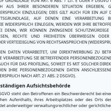
 GRUNDLAGE VON ART. 6 ABS. 1 LIT. E ODER F DSGVO E
CH AUS IHRER BESONDEREN SITUATION ERGEBEN, G
RSPRUCH EINZULEGEN; DIES GILT AUCH FÜR EIN AUF 
CHTSGRUNDLAGE, AUF DENEN EINE VERARBEITUNG 
IE WIDERSPRUCH EINLEGEN, WERDEN WIR IHRE BETROF
SEI DENN, WIR KÖNNEN ZWINGENDE SCHUTZWÜRDIGE
ESSEN, RECHTE UND FREIHEITEN ÜBERWIEGEN ODER
 VERTEIDIGUNG VON RECHTSANSPRÜCHEN (WIDERSPRUCH 
N DATEN VERARBEITET, UM DIREKTWERBUNG ZU BETRE
IE VERARBEITUNG SIE BETREFFENDER PERSONENBEZOGEN
AUCH FÜR DAS PROFILING, SOWEIT ES MIT SOLCHER DIR
DEN IHRE PERSONENBEZOGENEN DATEN ANSCHLIESSE
SPRUCH NACH ART. 21 ABS. 2 DSGVO).
uständigen Aufsichts­behörde
SGVO steht den Betroffenen ein Beschwerderecht bei eine
chen Aufenthalts, ihres Arbeitsplatzes oder des Orts d
t anderweitiger verwaltungsrechtlicher oder gerichtliche