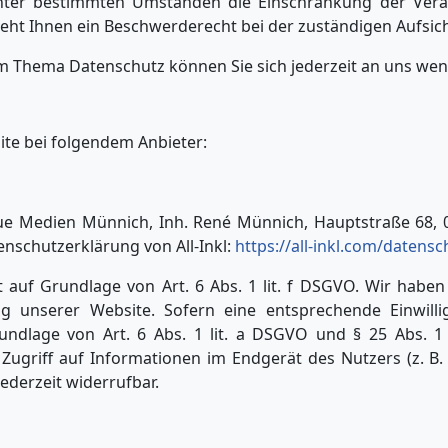
nter bestimmten Umständen die Einschränkung der Vera
teht Ihnen ein Beschwerderecht bei der zuständigen Aufsic
m Thema Datenschutz können Sie sich jederzeit an uns we
ite bei folgendem Anbieter:
ue Medien Münnich, Inh. René Münnich, Hauptstraße 68, 0
enschutzerklärung von All-Inkl:
https://all-inkl.com/datens
 auf Grundlage von Art. 6 Abs. 1 lit. f DSGVO. Wir haben
ng unserer Website. Sofern eine entsprechende Einwill
rundlage von Art. 6 Abs. 1 lit. a DSGVO und § 25 Abs. 1 
ugriff auf Informationen im Endgerät des Nutzers (z. B. 
jederzeit widerrufbar.