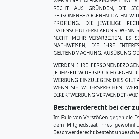
WENN DIE DATENVERARBEITUNG AUF
RECHT, AUS GRÜNDEN, DIE SI
PERSONENBEZOGENEN DATEN WIDE
PROFILING. DIE JEWEILIGE RE
DATENSCHUTZERKLÄRUNG. WENN S
NICHT MEHR VERARBEITEN, ES 
NACHWEISEN, DIE IHRE INTER
GELTENDMACHUNG, AUSÜBUNG ODER
WERDEN IHRE PERSONENBEZOGENE
JEDERZEIT WIDERSPRUCH GEGEN D
WERBUNG EINZULEGEN; DIES GILT 
WENN SIE WIDERSPRECHEN, WER
DIREKTWERBUNG VERWENDET (WIDER
Beschwerde­recht bei der z
Im Falle von Verstößen gegen die D
dem Mitgliedstaat ihres gewöhnli
Beschwerderecht besteht unbeschade