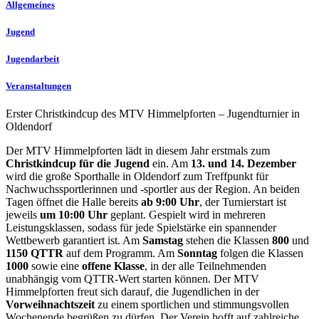
Allgemeines
Jugend
Jugendarbeit
Veranstaltungen
Erster Christkindcup des MTV Himmelpforten – Jugendturnier in
Oldendorf
Der MTV Himmelpforten lädt in diesem Jahr erstmals zum
Christkindcup für die Jugend
ein. Am
13. und 14. Dezember
wird die große Sporthalle in Oldendorf zum Treffpunkt für
Nachwuchssportlerinnen und -sportler aus der Region. An beiden
Tagen öffnet die Halle bereits
ab 9:00 Uhr
, der Turnierstart ist
jeweils
um 10:00 Uhr
geplant. Gespielt wird in mehreren
Leistungsklassen, sodass für jede Spielstärke ein spannender
Wettbewerb garantiert ist. Am
Samstag
stehen die Klassen
800
und
1150 QTTR
auf dem Programm. Am
Sonntag
folgen die Klassen
1000
sowie eine
offene Klasse
, in der alle Teilnehmenden
unabhängig vom QTTR-Wert starten können. Der MTV
Himmelpforten freut sich darauf, die Jugendlichen in der
Vorweihnachtszeit
zu einem sportlichen und stimmungsvollen
Wochenende begrüßen zu dürfen. Der Verein hofft auf zahlreiche